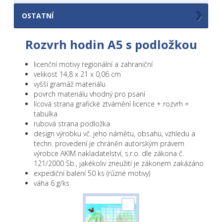
OSTATNÍ
Ostatní
Rozvrh hodin A5 s podložkou
licenční motivy regionální a zahraniční
velikost 14,8 x 21 x 0,06 cm
vyšší gramáž materiálu
povrch materiálu vhodný pro psaní
lícová strana grafické ztvárnění licence + rozvrh =
tabulka
rubová strana podložka
design výrobku vč. jeho námětu, obsahu, vzhledu a
techn. provedení je chráněn autorským právem
výrobce AKIM nakladatelství, s.r.o. dle zákona č.
121/2000 Sb., jakékoliv zneužití je zákonem zakázáno
expediční balení 50 ks (různé motivy)
váha 6 g/ks