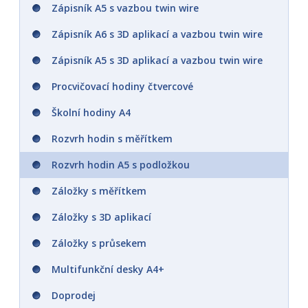
Zápisník A5 s vazbou twin wire
Karetní domino
Dětské mandaly
Zápisník A6 s 3D aplikací a vazbou twin wire
Didaktické, deskové hry
AquaArt - stačí přidat vodu!
Zápisník A5 s 3D aplikací a vazbou twin wire
Doprodej
Activity book A4
Procvičovací hodiny čtvercové
Activity book - Hurá do školy
Školní hodiny A4
Omalovánky A3 s barvami a štětcem -
Rozvrh hodin s měřítkem
vybarvi si plakáty
Rozvrh hodin A5 s podložkou
Doprodej
Záložky s měřítkem
Záložky s 3D aplikací
Záložky s průsekem
Multifunkční desky A4+
Doprodej