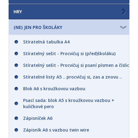
Omalovánky A5
HRY
Didaco A5
Obrázkové album - hraj si se samolepkami
(NE) JEN PRO ŠKOLÁKY
Obkreslovánky A5
Pexesa
Stíratelná tabulka A4
Maluj vodou A5
Pexeso vystřihovací v sešitu s maxi
Stíratelný sešit - Procvičuj si (před)školáku)
kartičkami
Maluj podle čísel
Stíratelný sešit - Procvičuj si psaní písmen a číslic
Pexeso v krabičce s úchopem
Maluj podle barevných teček
Stíratelné listy A5 .. procvičuj si, zas a znovu ..
Pexeso v ozdobné krabičce - otevři a hraj
Od tečky k tečce
Blok A6 s kroužkovou vazbou
Karetní pexesa
Omalovánky s barvami a štětcem
Psací sada: blok A5 s kroužkovou vazbou +
Karetní pakety
Omalovánky čtvercové
kuličkové pero
Černý Petr
Omalovánky A4
Zápisníček A6
Kvarteto
Omalovánky do ruky A5 se samolepkami
Zápisník A6 s vazbou twin wire
Hrací karty
Omalovánky do ruky A4