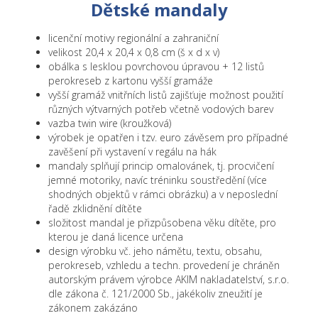
Dětské mandaly
Stíratelný sešit - Procvičuj si psaní písmen
Pexeso v krabičce s úchopem
a číslic
licenční motivy regionální a zahraniční
Pexeso v ozdobné krabičce - otevři a hraj
velikost 20,4 x 20,4 x 0,8 cm (š x d x v)
Stíratelné listy A5 .. procvičuj si, zas a
obálka s lesklou povrchovou úpravou + 12 listů
znovu ..
Karetní pexesa
perokreseb z kartonu vyšší gramáže
vyšší gramáž vnitřních listů zajišťuje možnost použití
Blok A6 s kroužkovou vazbou
Karetní pakety
různých výtvarných potřeb včetně vodových barev
vazba twin wire (kroužková)
Psací sada: blok A5 s kroužkovou vazbou +
Černý Petr
výrobek je opatřen i tzv. euro závěsem pro případné
kuličkové pero
zavěšení při vystavení v regálu na hák
Kvarteto
mandaly splňují princip omalovánek, tj. procvičení
Zápisníček A6
jemné motoriky, navíc tréninku soustředění (více
Hrací karty
shodných objektů v rámci obrázku) a v neposlední
Zápisník A6 s vazbou twin wire
řadě zklidnění dítěte
Karetní domino
Zápisník A5 s vazbou twin wire
složitost mandal je přizpůsobena věku dítěte, pro
kterou je daná licence určena
Didaktické, deskové hry
Zápisník A6 s 3D aplikací a vazbou twin
design výrobku vč. jeho námětu, textu, obsahu,
wire
Doprodej
perokreseb, vzhledu a techn. provedení je chráněn
autorským právem výrobce AKIM nakladatelství, s.r.o.
Zápisník A5 s 3D aplikací a vazbou twin
dle zákona č. 121/2000 Sb., jakékoliv zneužití je
wire
zákonem zakázáno