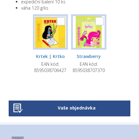
expediční balení 10 ks
Procvičovací hodiny čtvercové
váha 120 g/ks
Školní hodiny A4
Rozvrh hodin s měřítkem
Rozvrh hodin A5 s podložkou
Záložky s měřítkem
Krtek | Krtko
Strawberry
EAN kód:
EAN kód:
Záložky s 3D aplikací
8595038706427
8595038707370
Záložky s průsekem
Multifunkční desky A4+
Doprodej
Vaše objednávka