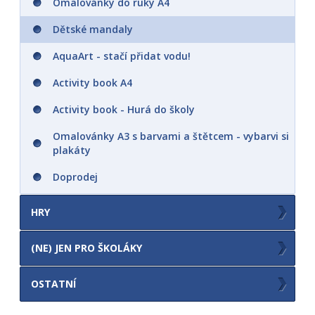
Omalovánky do ruky A4
Dětské mandaly
AquaArt - stačí přidat vodu!
Activity book A4
Activity book - Hurá do školy
Omalovánky A3 s barvami a štětcem - vybarvi si
plakáty
Doprodej
HRY
Obrázkové album - hraj si se samolepkami
(NE) JEN PRO ŠKOLÁKY
Pexesa
Stíratelná tabulka A4
OSTATNÍ
Pexeso vystřihovací v sešitu s maxi
Stíratelný sešit - Procvičuj si (před)školáku)
kartičkami
Ostatní